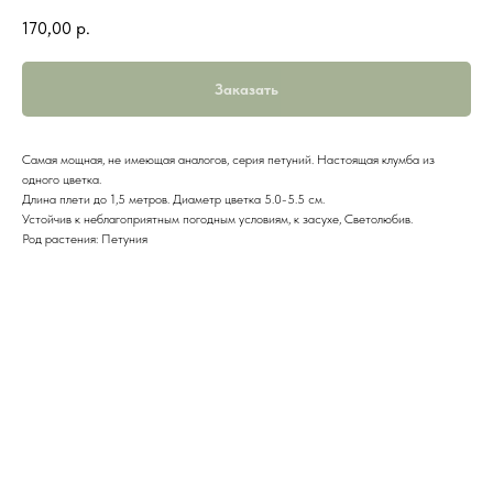
170,00
р.
Заказать
Самая мощная, не имеющая аналогов, серия петуний. Настоящая клумба из
одного цветка.
Длина плети до 1,5 метров. Диаметр цветка 5.0-5.5 см.
Устойчив к неблагоприятным погодным условиям, к засухе, Светолюбив.
Род растения: Петуния