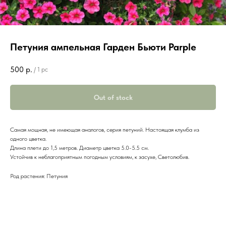
Петуния ампельная Гарден Бьюти Parple
500
р.
/
1 pc
Out of stock
Самая мощная, не имеющая аналогов, серия петуний. Настоящая клумба из
одного цветка.
Длина плети до 1,5 метров. Диаметр цветка 5.0-5.5 см.
Устойчив к неблагоприятным погодным условиям, к засухе, Светолюбив.
Род растения: Петуния